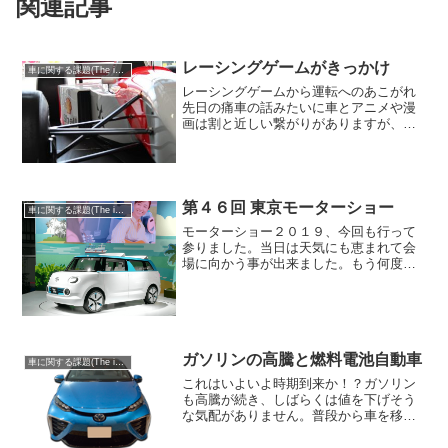
関連記事
レーシングゲームがきっかけ
車に関する課題(The issue of cars)
レーシングゲームから運転へのあこがれ
先日の痛車の話みたいに車とアニメや漫
画は割と近しい繋がりがありますが、車
とゲームもなかなか密接な繋がりがあり
ます。レーシングゲームはかなり古くか
らありますし、ゲームで自機を操る事と
車を運転する事も似たよう...
第４６回 東京モーターショー
車に関する課題(The issue of cars)
モーターショー２０１９、今回も行って
参りました。当日は天気にも恵まれて会
場に向かう事が出来ました。もう何度と
なくモーターショーがあれば訪れていま
すが、やはり何度来てもワクワクする感
じがあります。ただ単純に私が単純なだ
けなのかもしれませんが…...
ガソリンの高騰と燃料電池自動車
車に関する課題(The issue of cars)
これはいよいよ時期到来か！？ガソリン
も高騰が続き、しばらくは値を下げそう
な気配がありません。普段から車を移動
手段として使用している人たちにとって
はかなり痛手になりますね。ガソリンの