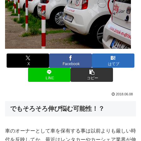
X
Facebook
はてブ
LINE
コピー
2018.06.08
でもそろそろ伸び悩む可能性！？
車のオーナーとして車を保有する事は以前よりも厳しい時
代を反映してか、最近はレンタカーやカーシェア業界が伸