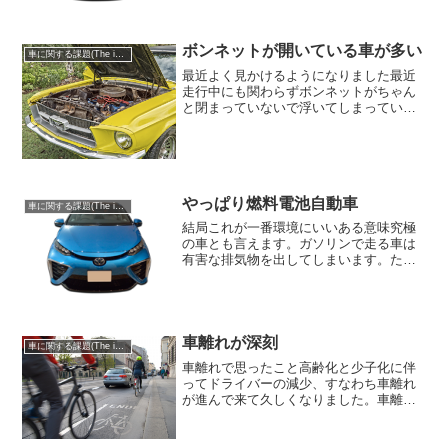
値が高いのって、地味に効くんですよ
ね。これでは休みの日に車で...
ボンネットが開いている車が多い
車に関する課題(The issue of cars)
最近よく見かけるようになりました最近
走行中にも関わらずボンネットがちゃん
と閉まっていないで浮いてしまっている
車をよく見かけます。おそらくボンネッ
トを開けて閉めた時にちゃんと閉まらな
かったか、これは余りいないかなとは思
いますが、エンジン内の温...
やっぱり燃料電池自動車
車に関する課題(The issue of cars)
結局これが一番環境にいいある意味究極
の車とも言えます。ガソリンで走る車は
有害な排気物を出してしまいます。ただ
環境だけを一番最優先に考えるのであれ
ば、燃料電池自動車の仕組みが一番適し
ています。これを普及させるには既存の
仕組みを見直して、携わる...
車離れが深刻
車に関する課題(The issue of cars)
車離れで思ったこと高齢化と少子化に伴
ってドライバーの減少、すなわち車離れ
が進んで来て久しくなりました。車離れ
と言うと20代以下の若い世代の人たちが
車を運転しなくなるという意味合いが強
かったのですが、ここ数年では高齢者も