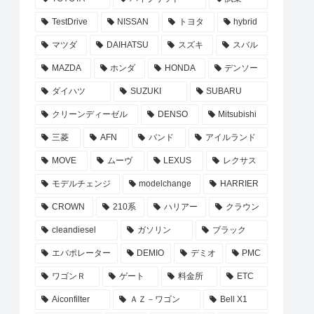
TestDrive
NISSAN
トヨタ
hybrid
マツダ
DAIHATSU
スズキ
スバル
MAZDA
ホンダ
HONDA
デンソー
ダイハツ
SUZUKI
SUBARU
クリーンディーゼル
DENSO
Mitsubishi
三菱
AFN
バンド
アイルランド
MOVE
ムーヴ
LEXUS
レクサス
モデルチェンジ
modelchange
HARRIER
CROWN
210系
ハリアー
クラウン
cleandiesel
ガソリン
ブラック
エバポレーター
DEMIO
デミオ
PMC
ワゴンＲ
ゲート
料金所
ETC
Aiconfilter
ＡＺ－ワゴン
Bell X1