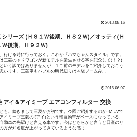
2013.09.16
Ｋシリーズ (Ｈ８１Ｗ後期、Ｈ８２Ｗ)／オッティ(Ｈ
１Ｗ後期、Ｈ９２Ｗ)
、行ける時に行っておく。これが『ハマちゃんスタイル』です。
は三菱のｅＫワゴンが新モデルを誕生させる事を記念して(！？)
という訳ではありませんが、１こ前のモデルをご紹介しておこう
思います。三菱車もバブルの時代辺りは４駆ブームみ...
2013.06.07
菱 アイ＆アイミーブ エアコンフィルター 交換
ども。続きまして三菱がお初です。今回ご紹介するのがi-MiEVで
アイミーブ三菱のi(アイ)という軽自動車がベースになっている、
自動車の先駆けと言える車です。今はどちらかと言うと日産のリ
の方が知名度が上がってきているような感じ...