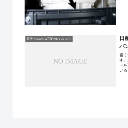
日
日産(NISSAN)&三菱(MITSUBISHI)
バ
書く
す。
トを
いる