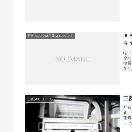
ｅ
日産(NISSAN)&三菱(MITSUBISHI)
９
はい
今回
復習
かと
三
三菱(MITSUBISHI)
ども
す。
電気
ーフ