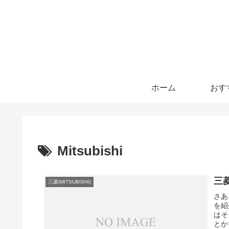
ホーム
おす
Mitsubishi
三
三菱(MITSUBISHI)
さあ
を紹
はそ
とか