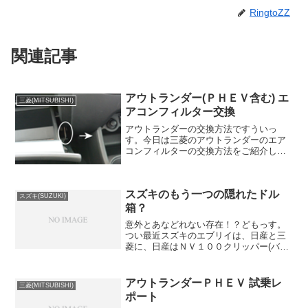
RingtoZZ
関連記事
アウトランダー(ＰＨＥＶ含む) エ
三菱(MITSUBISHI)
アコンフィルター交換
アウトランダーの交換方法ですういっ
す。今日は三菱のアウトランダーのエア
コンフィルターの交換方法をご紹介しま
す。見た車はＰＨＥＶでしたが、２０１
４年９月現在で全てのアウトランダーが
同じ交換方法でいけます。フィルターも
スズキのもう一つの隠れたドル
同じ物を使用しているみたい...
スズキ(SUZUKI)
箱？
意外とあなどれない存在！？どもっす。
つい最近スズキのエブリイは、日産と三
菱に、日産はＮＶ１００クリッパー(バン)
／リオ(ワゴン)として、三菱はミニキャブ
(バン)／タウンボックス(ワゴン)としてＯ
ＥＭ供給されました。まあそれ以前にマ
アウトランダーＰＨＥＶ 試乗レ
三菱(MITSUBISHI)
ツダにはス...
ポート