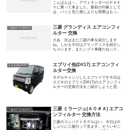
こんばんは～。アウトランダーのＰＨＥ
Ｖに乗って来ました。最初の印象として
は、パッと見た感じよりも実際はもっと
大きかったですね。４人で乗るとかなり
広く感じます。日本の道路が基本的にも
っと広々とした感じだと、こういう車も
三菱 グランディス エアコンフィ
三菱(MITSUBISHI)
いいかな～？何て思います...
ルター 交換
さあ、次はまた三菱の車を紹介します
ね。しかも今日はグランディスを紹介し
ちゃいます。またシブイ車種だねって？
この車、出たての頃はそこそこ人気を博
した車だったのですが、いかんせん三菱
の不祥事とかで一気に影が薄くなって行
エブリイ他(D#17) エアコンフィ
スズキ(SUZUKI)
ってしまった車種であります...
ルター交換
モデルチェンジしたエブリイです今日は
スズキのエブリイ(DA17)のエアコンフィ
ルターの交換方法をご紹介しようと思い
ます。スズキの新しいエブリイのエアコ
ンフィルターの交換方法をご紹介しま
す。スズキでは何気に息の長いワンボッ
クスですが、それほど...
三菱 ミラージュ(Ａ０＃Ａ) エアコ
三菱(MITSUBISHI)
ンフィルター 交換方法
三菱のコンパクトモデルはい、今日は久
しぶりに三菱行って見ます。そういやこ