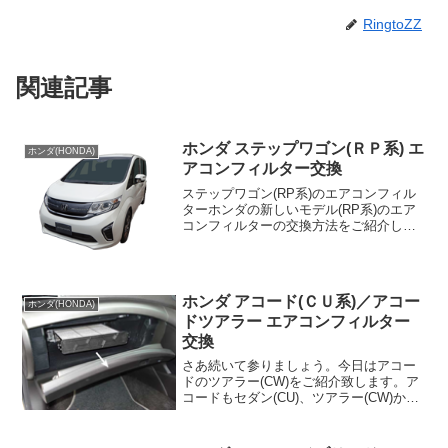
RingtoZZ
関連記事
ホンダ ステップワゴン(ＲＰ系) エ
ホンダ(HONDA)
アコンフィルター交換
ステップワゴン(RP系)のエアコンフィル
ターホンダの新しいモデル(RP系)のエア
コンフィルターの交換方法をご紹介しま
す。モデルが変わる毎に進化を感じさせ
るステップワゴンですが、今回のモデル
でもそれがいろいろと見て取れます。ミ
ニバンの人気はセ...
ホンダ アコード(ＣＵ系)／アコー
ホンダ(HONDA)
ドツアラー エアコンフィルター
交換
さあ続いて参りましょう。今日はアコー
ドのツアラー(CW)をご紹介致します。ア
コードもセダン(CU)、ツアラー(CW)から
高級車色が大分濃くなってきました。歴
史ある車はみんな高級車にしちゃうから
なぁ、ホンダ。レジェンドやインスパイ