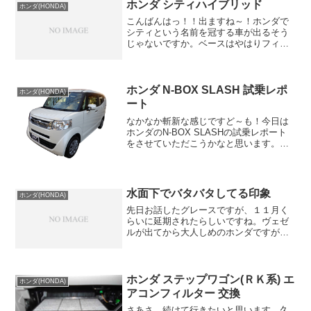
ホンダ シティハイブリッド
ホンダ(HONDA)
アが現行でな...
こんばんはっ！！出ますね～！ホンダで
シティという名前を冠する車が出るそう
じゃないですか。ベースはやはりフィッ
トを使っているみたいですが、それのセ
ダンバージョンとしてシティという名前
を復活させるみたいですね。まだ決定で
は無いみたいですけど…。...
ホンダ N-BOX SLASH 試乗レポ
ホンダ(HONDA)
ート
なかなか斬新な感じですど～も！今日は
ホンダのN-BOX SLASHの試乗レポート
をさせていただこうかなと思います。本
家のN-BOXに色んなアレンジが加わった
車種で、購入するユーザーをかなり搾っ
て狙いを付けている感じの車です。アレ
ンジされてい...
水面下でバタバタしてる印象
ホンダ(HONDA)
先日お話したグレースですが、１１月く
らいに延期されたらしいですね。ヴェゼ
ルが出てから大人しめのホンダですが、
何か最近予定がガッチリしてなくて、と
ても流動的な感じがします。フィットを
出した時も社内で早く出せ派と慎重に出
そう派に別れたって話を前...
ホンダ ステップワゴン(ＲＫ系) エ
ホンダ(HONDA)
アコンフィルター 交換
さあさ、続けて行きたいと思います。久