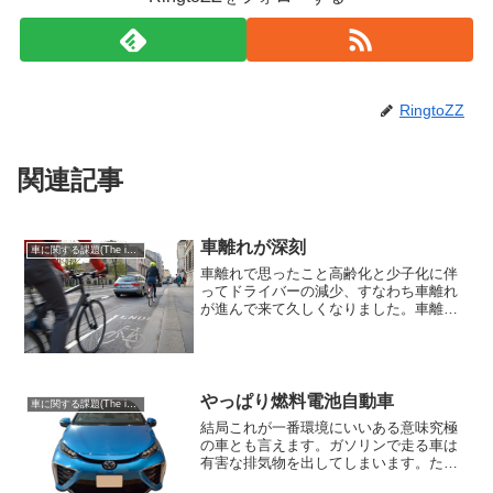
RingtoZZ
関連記事
車離れが深刻
車に関する課題(The issue of cars)
車離れで思ったこと高齢化と少子化に伴
ってドライバーの減少、すなわち車離れ
が進んで来て久しくなりました。車離れ
と言うと20代以下の若い世代の人たちが
車を運転しなくなるという意味合いが強
かったのですが、ここ数年では高齢者も
車離れの傾向が出て来て...
やっぱり燃料電池自動車
車に関する課題(The issue of cars)
結局これが一番環境にいいある意味究極
の車とも言えます。ガソリンで走る車は
有害な排気物を出してしまいます。ただ
環境だけを一番最優先に考えるのであれ