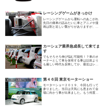
ば、燃料電池自動車の仕組みが一番適し
ています。これを普及させるには既存の
仕組みを見直して、携わる...
レーシングゲームがきっかけ
車に関する課題(The issue of cars)
レーシングゲームから運転へのあこがれ
先日の痛車の話みたいに車とアニメや漫
画は割と近しい繋がりがありますが、車
とゲームもなかなか密接な繋がりがあり
ます。レーシングゲームはかなり古くか
らありますし、ゲームで自機を操る事と
車を運転する事も似たよう...
カーシェア業界急成長して来てま
車に関する課題(The issue of cars)
す
でもそろそろ伸び悩む可能性！？車のオ
ーナーとして車を保有する事は以前より
も厳しい時代を反映してか、最近はレン
タカーやカーシェア業界が伸びて来てい
ます。年間で計算すると、上手く利用す
れば車を１台保有するよりもはるかに低
第４６回 東京モーターショー
コストで車に乗る事が出来...
車に関する課題(The issue of cars)
モーターショー２０１９、今回も行って
参りました。当日は天気にも恵まれて会
場に向かう事が出来ました。もう何度と
なくモーターショーがあれば訪れていま
すが、やはり何度来てもワクワクする感
じがあります。ただ単純に私が単純なだ