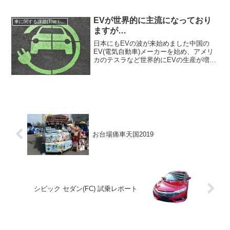
けなのかもしれませんが…...
EVが世界的に主流になっており
車に関する課題(The issue of cars)
ますが…
日本にもEVの波が来始めました中国の
EV(電気自動車)メーカーを始め、アメリ
カのテスラなど世界的にEVの生産が増え
て来ています。EVは今までのエンジンを
搭載した車と違い、仕組みがシンプルな
ところもあって、今まで自動車を製造し
ていなかったメー...
お台場痛車天国2019
シビック セダン(FC) 試乗レポート