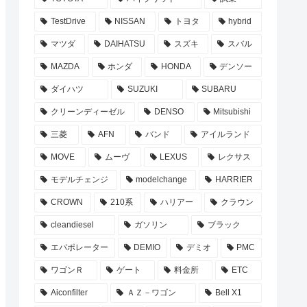
TestDrive
NISSAN
トヨタ
hybrid
マツダ
DAIHATSU
スズキ
スバル
MAZDA
ホンダ
HONDA
デンソー
ダイハツ
SUZUKI
SUBARU
クリーンディーゼル
DENSO
Mitsubishi
三菱
AFN
バンド
アイルランド
MOVE
ムーヴ
LEXUS
レクサス
モデルチェンジ
modelchange
HARRIER
CROWN
210系
ハリアー
クラウン
cleandiesel
ガソリン
ブラック
エバポレーター
DEMIO
デミオ
PMC
ワゴンＲ
ゲート
料金所
ETC
Aiconfilter
ＡＺ－ワゴン
Bell X1