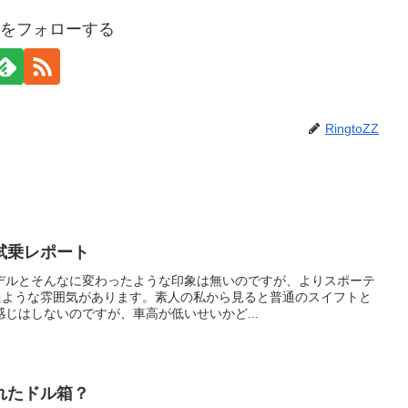
oZZをフォローする
RingtoZZ
 試乗レポート
デルとそんなに変わったような印象は無いのですが、よりスポーテ
ったような雰囲気があります。素人の私から見ると普通のスイフトと
じはしないのですが、車高が低いせいかど...
れたドル箱？