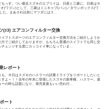
どもっす。つい最近スズキのエブリイは、日産と三菱に、日産はＮ
リオ(ワゴン)として、三菱はミニキャブ(バン)／タウンボックス(ワ
した。まあそれ以前にマツダにはス...
(♯3) エアコンフィルター交換
スイフトスポーツのエアコンフィルター交換方法をご紹介しようか
の方でご紹介しておりますが、もちろん普通のスイフトでも同じ交
チェンジする度にカッコイイ車になっていま...
試乗レポート
うも。今日はスズキのハスラーの試乗ドライブをリポートしたいと
ますよ～！！去年の年末に登場したスズキの新車種、ハスラー。遊
ーの時も話題になり、発売直後もいい売れ行...
レポート