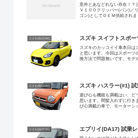
意外とあなどれない存在！？
Ｖ１００クリッパー(バン)／
ゴン)としてＯＥＭ供給されま
スズキ スイフトスポーツ
スズキ(SUZUKI)
スズキのカッコイイ車本日は
と思います。今回はスポーツ
換方法で問題無いです。モデル
スズキ ハスラー(#1) 
スズキ(SUZUKI)
遊び心も機能も満載はい、ど
思います。間髪入れずに行き
び心満載の車で、モーターショ
エブリイ(DA17) 試乗
スズキ(SUZUKI)