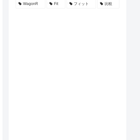
WagonR
Fit
フィット
比較