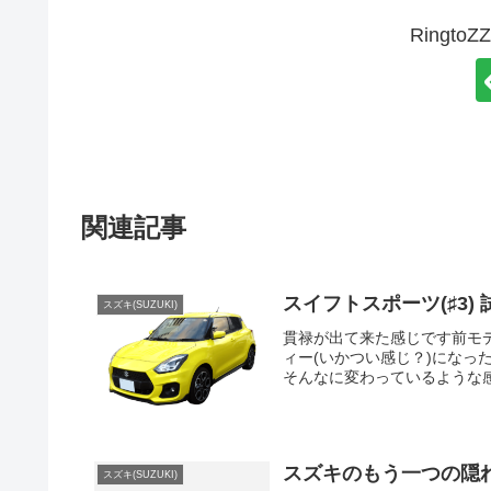
Ringt
関連記事
スイフトスポーツ(♯3)
スズキ(SUZUKI)
貫禄が出て来た感じです前モ
ィー(いかつい感じ？)にな
そんなに変わっているような感
スズキのもう一つの隠
スズキ(SUZUKI)