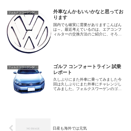
外車なんかもいいかなと思ってお
フォルクスワーゲン(Volks Wagen)
ります
国内でも確実に需要がありますこんばん
は～。最近考えているのは、エアコンフ
ィルターの交換方法のご紹介に、そろそ
ろ外車もラインナップさせようかなと考
えております。外車と言うとメルセデス
ベンツやＢＭＷ、フォルクスワーゲンと
かがメジャーなところだと...
ゴルフ コンフォートライン 試乗
フォルクスワーゲン(Volks Wagen)
レポート
久しぶりにまた外車に乗ってみました今
回は久しぶりにまた外車にチャレンジし
てみました。フォルクスワーゲンのゴル
フ コンフォートラインです。フォルクス
ワーゲンをご紹介するのは初めてです
ね！外見はフォルクスワーゲンによくあ
るフェイスとフォルムで、...
日産も海外では元気