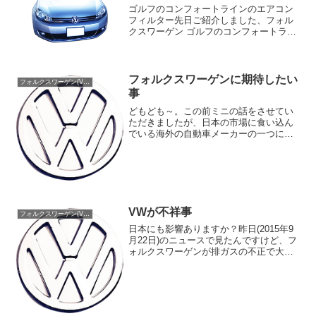
ゴルフのコンフォートラインのエアコン
フィルター先日ご紹介しました、フォル
クスワーゲン ゴルフのコンフォートライ
ンのエアコンフィルターの交換方法をご
紹介します。ちなみに右ハンドルでした
ので、左ハンドルの時は左右逆になると
思いますが、実際に左ハ...
フォルクスワーゲンに期待したい
フォルクスワーゲン(Volks Wagen)
事
どもども～。この前ミニの話をさせてい
ただきましたが、日本の市場に食い込ん
でいる海外の自動車メーカーの一つにＶ
Ｗ(フォルクスワーゲン)があります。主力
の車と言えばゴルフになりますが、大き
さもコンパクトで日本の車事情にマッチ
した作りになっている...
VWが不祥事
フォルクスワーゲン(Volks Wagen)
日本にも影響ありますか？昨日(2015年9
月22日)のニュースで見たんですけど、フ
ォルクスワーゲンが排ガスの不正で大問
題になっているみたいですね。何でも会
社自体を揺るがすくらいの大事になって
いるみたいですね。なーんか、三菱以上
にやっちゃった...