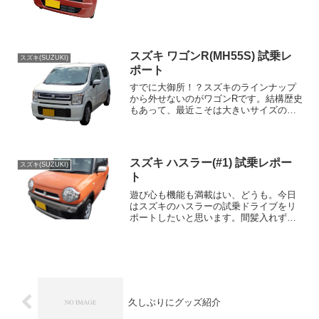
になっているので、車高が高いせいか全
体的に丸っこい印象を与えます。その車
高も程よい高さですので、...
スズキ ワゴンR(MH55S) 試乗レ
スズキ(SUZUKI)
ポート
すでに大御所！？スズキのラインナップ
から外せないのがワゴンRです。結構歴史
もあって、最近こそは大きいサイズの車
にトップの席を譲ってしまった感じです
が、それでも長年スズキの立役者として
支え続けて来ています。そんなワゴンRで
すが、再びフルモデル...
スズキ ハスラー(#1) 試乗レポー
スズキ(SUZUKI)
ト
遊び心も機能も満載はい、どうも。今日
はスズキのハスラーの試乗ドライブをリ
ポートしたいと思います。間髪入れずに
行きますよ～！！去年の年末に登場した
スズキの新車種、ハスラー。遊び心満載
の車で、モーターショーの時も話題にな
り、発売直後もいい売れ行...
久しぶりにグッズ紹介