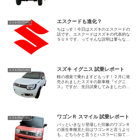
来ていました。先代はいかにもというよ
うなシブイ面構えをしたモデルもありま
した。最近はアウトド...
エスクードも進化？
スズキ(SUZUKI)
ちはっす！今日はスズキのエスクードの
話です。エスクードはスズキの代表的な
ＳＵＶです、ってそんな説明は要らない
ですかね。エスクードもとうとうモデル
チェンジの話が出ているみたいですね。
歴史もそこそこになりました。バブル景
気の時はパジェロやハイラ...
スズキ イグニス 試乗レポート
スズキ(SUZUKI)
軽の感覚で乗れますどもっす！２月に発
売されましたスズキの新車種『イグニ
ス』ですが、先日試乗してみましたの
で、その感想を述べさせていただきたい
と思います。まず思ったのが、小さいで
すね！殆ど軽自動車と変わらないんじゃ
ないかと思うのですが、流石に...
ワゴンＲ スマイル 試乗レポート
スズキ(SUZUKI)
パッといきなり登場した印象のワゴンＲ
の派生車種見た目はワゴンＲと言うより
も、どちらかと言うとハスラーに似てい
る感じがしました。後ろがスライドドア