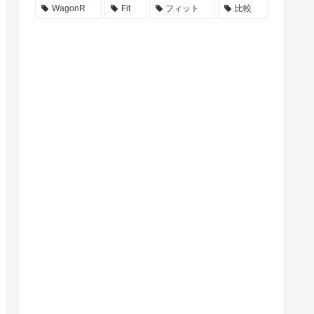
WagonR
Fit
フィット
比較