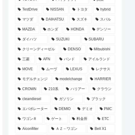
TestDrive
NISSAN
トヨタ
hybrid
マツダ
DAIHATSU
スズキ
スバル
MAZDA
ホンダ
HONDA
デンソー
ダイハツ
SUZUKI
SUBARU
クリーンディーゼル
DENSO
Mitsubishi
三菱
AFN
バンド
アイルランド
MOVE
ムーヴ
LEXUS
レクサス
モデルチェンジ
modelchange
HARRIER
CROWN
210系
ハリアー
クラウン
cleandiesel
ガソリン
ブラック
エバポレーター
DEMIO
デミオ
PMC
ワゴンＲ
ゲート
料金所
ETC
Aiconfilter
ＡＺ－ワゴン
Bell X1