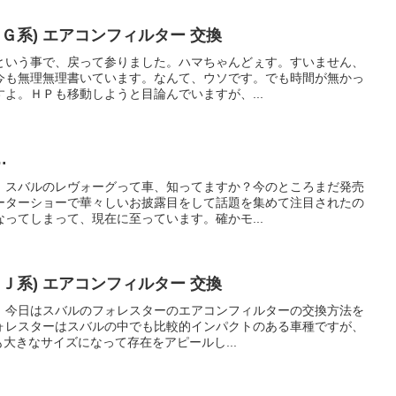
Ｇ系) エアコンフィルター 交換
という事で、戻って参りました。ハマちゃんどぇす。すいません、
今も無理無理書いています。なんて、ウソです。でも時間が無かっ
よ。ＨＰも移動しようと目論んでいますが、...
…
。スバルのレヴォーグって車、知ってますか？今のところまだ発売
ーターショーで華々しいお披露目をして話題を集めて注目されたの
ってしまって、現在に至っています。確かモ...
Ｊ系) エアコンフィルター 交換
。今日はスバルのフォレスターのエアコンフィルターの交換方法を
ォレスターはスバルの中でも比較的インパクトのある車種ですが、
も大きなサイズになって存在をアピールし...