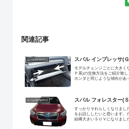
関連記事
スバル インプレッサ(
スバル(SUBARU)
モデルチェンジごとに大きく
Ｐ系)の交換方法をご紹介致
ホンダと同じような傾向があっ
スバル フォレスター(Ｓ
スバル(SUBARU)
すっかりそれらしくなりました
をお話ししたいと思います。
結構大きいＳＵＶになりました