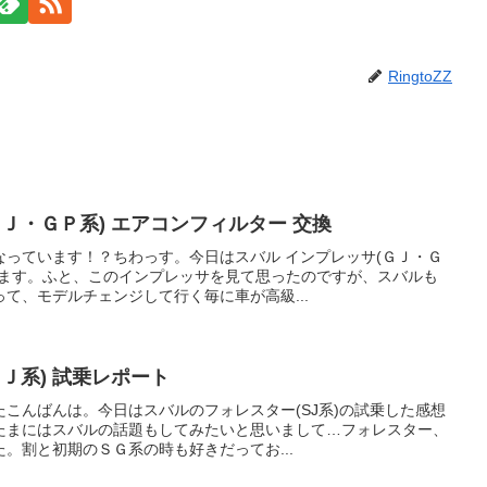
RingtoZZ
ＧＪ・ＧＰ系) エアコンフィルター 交換
なっています！？ちわっす。今日はスバル インプレッサ(ＧＪ・Ｇ
します。ふと、このインプレッサを見て思ったのですが、スバルも
て、モデルチェンジして行く毎に車が高級...
Ｊ系) 試乗レポート
こんばんは。今日はスバルのフォレスター(SJ系)の試乗した感想
たまにはスバルの話題もしてみたいと思いまして…フォレスター、
。割と初期のＳＧ系の時も好きだってお...