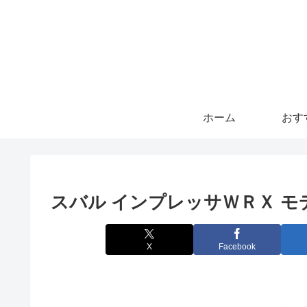
ホーム
おす
スバル インプレッサＷＲＸ 
X
Facebook