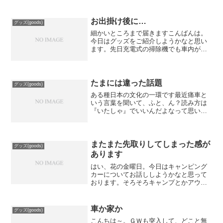
お出掛け後に…
グッズ(goods)
細かいところまで届きますこんばんは。
今日はグッズをご紹介しようかなと思い
ます。先日充電式の掃除機でも車内が掃
除出来るというお話をさせていただきま
したが、やはりハンドクリーナーみたい
な小型の掃除機があると細かい所もきれ
いに出来ますね。車内は割...
たまには違った話題
グッズ(goods)
ある種日本の文化の一環です最近痛車と
いう言葉を聞いて、ふと、ん？読み方は
『いたしゃ』でいいんだよなって思いつ
つ、ふと以前を回想してしまった時のお
話をさせていただきます。ちょっと前だ
とエアブラシで描かれる事が多かったん
ですが、逆に今は余り見掛...
またまた先取りしてしまった感が
グッズ(goods)
あります
はい、花の金曜日。今日はキャンピング
カーについてお話ししようかなと思って
おります。そろそろキャンプとかアウト
ドア系の遊びが好きな人にはたまらない
季節になってきましたね。つい最近知っ
たのですが、軽自動車のキャンピングカ
車か家か
グッズ(goods)
ーが存在してるんですね。...
こんちは～。ＧＷも突入して、どこと無