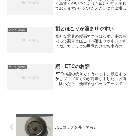
く車通りがいつもよりも多いかなと感じ
ておりますが、皆さんどこかにお出掛け
なんすかね。お出掛けの際は気を付け
て、楽しいひと時で終われるように心掛
けて下さい。せっかく出掛けたのにトラ
ブルに巻き込まれただの、不...
割とほこりが溜まりやすい
グッズ(goods)
意外な業界の製品ですちはっす。車の車
内って割りとほこりが溜まりやすいです
よね。ちょっとの期間だけでも車内の清
掃をサボると、フロントガラスの下のイ
ンストパネルにうっすらとほこりが積も
っていたり、何て事もありますよね。車
内に外気を入れなくても、...
続・ETCのお話
グッズ(goods)
ETCの話の続きですういっす。最近すっ
かしブログ書くのが定着しました。以前
に比べたら、飛躍的なペースアップで
す。今日は先日のETCの続きをお話しし
ます。本日再び高速に乗ってみました。
正直、前回の『ゲート開かなかったよ事
件』から日も浅かったの...
JCCロックを外してみた