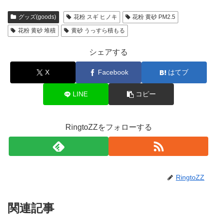
グッズ(goods)
花粉 スギ ヒノキ
花粉 黄砂 PM2.5
花粉 黄砂 堆積
黄砂 うっすら積もる
シェアする
X
Facebook
はてブ
LINE
コピー
RingtoZZをフォローする
RingtoZZ
関連記事