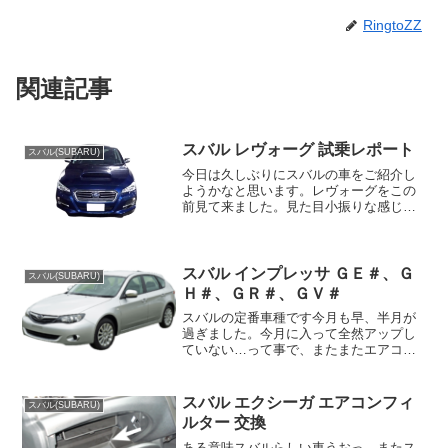
RingtoZZ
関連記事
スバル レヴォーグ 試乗レポート
スバル(SUBARU)
今日は久しぶりにスバルの車をご紹介し
ようかなと思います。レヴォーグをこの
前見て来ました。見た目小振りな感じの
する車です。モーターショーで大掛かり
なアピールをしましたが発売が延期にな
ったりして、予約したオーナーさんを焦
らした経緯のある車ですが...
スバル インプレッサ ＧＥ＃、Ｇ
スバル(SUBARU)
Ｈ＃、ＧＲ＃、ＧＶ＃
スバルの定番車種です今月も早、半月が
過ぎました。今月に入って全然アップし
ていない…って事で、またまたエアコン
フィルターシリーズ行ってみたいと思い
ます。皆様、お盆休みはどうでしたでし
ょうか？休みを取れた人も、そうでなか
スバル エクシーガ エアコンフィ
スバル(SUBARU)
った人も適度に休みは取っ...
ルター 交換
ある意味スバルらしい車うおっ、またス