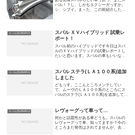
バル！？し、しかもエクシーガっすか。
シ、シブイ。ま～た、この前紹介したフ
ォレスターよりもマイナーな車種をやっ
ちゃいましたね。スバルもこの車種を発
展させて行くのかどうか分かりません
が、その存在が完全に無くな...
スバル ＸＶハイブリッド 試乗レ
スバル(SUBARU)
ポート！
スバル初のハイブリッドです今日はスバ
ルのＸＶハイブリッドの試乗レポートし
たいと思います。スバルの車もいいなぁ
と思いつつ、ちょいの間のいい気分に浸
りながら試乗しました。広い上に車高も
あるので、コンパクト専門の私として
スバル ステラ(ＬＡ１００系)追加
スバル(SUBARU)
は、慣れるまではちょっと緊...
しました
どもっす。ここんところメンテしてい
て、ムーヴのＬＡ１００系のところにス
バルのステラ(ＬＡ１００系)を追加してい
ない事に気づいたので、追加しておきま
した。参考にして下さい。他にもいろい
ろ気が付いたところがありましたら、随
レヴォーグって車って…
スバル(SUBARU)
時修正していきますので...
何かと話題性がある車どうも。スバルの
レヴォーグって車、知ってますか？今の
ところまだ発売はされてませんが、去年
のモーターショーで華々しいお披露目を