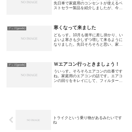
先日車で家庭用のコンセントが使えるベ
ストセラー製品を紹介しましたが、今回
はそれのロングセラー製品をご紹介した
いと思います。まあ要は競合他社の製品
になっちゃいますけど、両方ともいい商
品だと思いますので、片方...
寒くなって来ました
グッズ(goods)
どもっす。10月も後半に差し掛かり、い
よいよ寒さも少しずつ増して来るように
なりました。先日そろそろと思い、家の
暖房器具の動作確認を行いました。つっ
てもうちは、冬場はエアコンは一切使わ
ず、灯油を使った芯が赤くなるストーブ
を未だに使っています。...
Ｗエアコン行っときましょう！
グッズ(goods)
ういっす。そろそろエアコンの出番です
ね。家庭用のエアコンの話です。エアコ
ンの回りをキレイにして、フィルターも
洗おうかなと思っております。お家のエ
アコンのフィルターもそうですが、車の
エアコンのフィルターも一緒に交換しま
しょう！家庭用のエアコン...
トライクという乗り物があるみたいです
ね