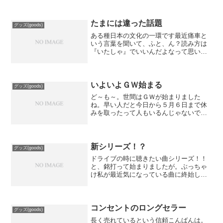
たまには違った話題
グッズ(goods)
ある種日本の文化の一環です最近痛車と
いう言葉を聞いて、ふと、ん？読み方は
『いたしゃ』でいいんだよなって思いつ
つ、ふと以前を回想してしまった時のお
話をさせていただきます。ちょっと前だ
とエアブラシで描かれる事が多かったん
ですが、逆に今は余り見掛...
いよいよＧＷ始まる
グッズ(goods)
ど～も～。世間はＧＷが始まりました
ね。早い人だと今日から５月６日まで休
みを取ったって人もいるんじゃないでし
ょうか？早速渋滞情報も出てましたから
ね。全国的に天気も穏やかですし、先ず
はいいスタートって感じでしょうか。車
でどこかへお出掛けなら、ド...
新シリーズ！？
グッズ(goods)
ドライブの時に聴きたい曲シリーズ！！
と、銘打って始まりましたが。ぶっちゃ
け私が最近気になっている曲に終始しそ
うな感じがします。うふふふ、すいませ
んね。多分音楽を聴く幅は諸先輩方に比
べれば、お花積みみたいなもんでしょう
けど、私の特性は余りこだ...
コンセントのロングセラー
グッズ(goods)
長く売れているという信頼こんばんは。