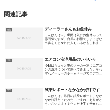
関連記事
ディーラーさんもお盆休み
日記
こんばんは～。世間は既にお盆休みって
雰囲気ですが、台風の影響でしょっぱな
出鼻をくじかれた人もいるかもしれませ
ん。なかなか強力な台風だったので、全
国的に影響が出ていますね。年々天気が
おかしくなって来ている感じなので、皆
さんどうかご無理無きよう...
エアコン洗浄用品のいろいろ
日記
今日はちょっと車のメーカー別にエアコ
ンの洗浄について調べてみました。それ
ぞれメーカーのホームページでエアコン
洗浄について調べてみたところ、トヨ
タ、日産、ホンダ、ダイハツはエアコン
洗浄のページがありました。メーカーに
よって洗浄する洗剤が若干異...
試乗レポートなかなか好評です
日記
こんばんは。昨日の試乗レポート、なか
なか好評だったみたいですね。ありがと
うございます！まだまだ上手く伝えられ
てない部分が多々あるかとは思います