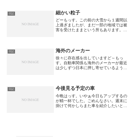
が、日々精進して少しでも伝える力を養
って行きたいと思います。ノアもなかな
か売れ行き好調みたいですね...
細かい粒子
日記
どーもっす。この前の大雪から１週間以
上過ぎましたが、まだ一部の地域では被
害を受けたままという所もあります。最
近の降り方は雨であろうと雪であろう
と、凄まじい勢いで一気に降ったりしま
す。おそらくこの冬はもうこの前ほど降
る事も無いかとは思いますが...
海外のメーカー
日記
徐々に存在感を出していますど～もっ
す。自動車関係も海外のメーカーが最近
は少しずつ日本に押し寄せているような
感じがします。すでに日本でもお馴染み
の海外出身のメーカーもちらほらとあり
ますが、今までは日本に無かった海外メ
ーカーの商品も少しずつです...
今後見る予定の車
日記
今晩はっす。いやぁ今日もアップするの
が精一杯でした。ごめんなさい。週末に
掛けて何かしらまた車を紹介したいと思
います。んで、今後の予定としまして
は、トヨタの新しいノア(出来ればハイブ
リッドも)も見たいですね。あとはダイハ
ツのタントも見ていない...