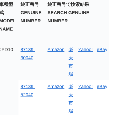
車種型
純正番号
純正番号で検索結果
式
GENUINE
SEARCH GENUINE
MODEL
NUMBER
NUMBER
NAME
JPD10
87139-
Amazon
楽
Yahoo!
eBay
30040
天
市
場
87139-
Amazon
楽
Yahoo!
eBay
52040
天
市
場