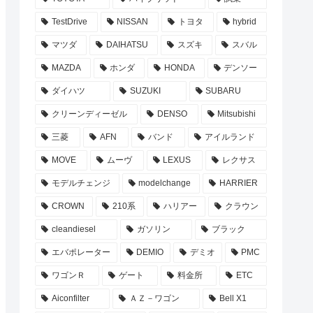
TestDrive
NISSAN
トヨタ
hybrid
マツダ
DAIHATSU
スズキ
スバル
MAZDA
ホンダ
HONDA
デンソー
ダイハツ
SUZUKI
SUBARU
クリーンディーゼル
DENSO
Mitsubishi
三菱
AFN
バンド
アイルランド
MOVE
ムーヴ
LEXUS
レクサス
モデルチェンジ
modelchange
HARRIER
CROWN
210系
ハリアー
クラウン
cleandiesel
ガソリン
ブラック
エバポレーター
DEMIO
デミオ
PMC
ワゴンＲ
ゲート
料金所
ETC
Aiconfilter
ＡＺ－ワゴン
Bell X1