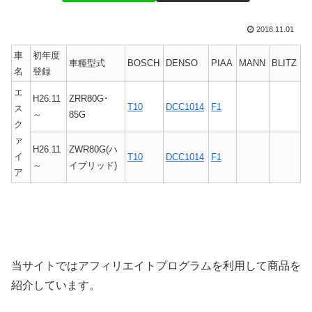
2018.11.01
車
初年度
車種型式
BOSCH
DENSO
PIAA
MANN
BLITZ
名
登録
エ
H26.11
ZRR80G･
T10
DCC1014
F1
ス
～
85G
ク
ァ
H26.11
ZWR80G(ハ
イ
T10
DCC1014
F1
～
イブリッド)
ア
当サイトではアフィリエイトプログラムを利用して商品を
紹介しています。