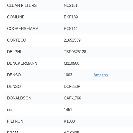
CLEAN FILTERS
NC2151
COMLINE
EKF189
COOPERSFIAAM
PC8144
CORTECO
21652539
DELPHI
TSP0325128
DENCKERMANN
M110500
DENSO
1003
Amazon
DENSO
DCF353P
DONALDSON
CAF-1766
eco
1451
FILTRON
K1083
FRAM
AF-C405