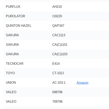
PURFLUX
AH210
PUROLATOR
I19229
QUINTON HAZEL
QAP347
SAKURA
CAC1113
SAKURA
CA(C)1101
SAKURA
CA(C)1103
TECNOCAR
E414
TOYO
CT-102J
UNION
AC-103-1
Amazon
VALEO
698796
VALEO
708796