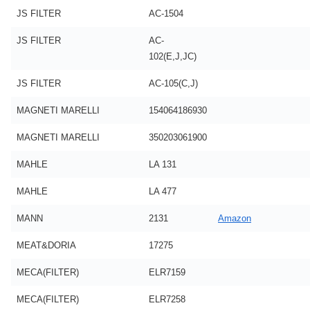
JS FILTER
AC-1504
JS FILTER
AC-
102(E,J,JC)
JS FILTER
AC-105(C,J)
MAGNETI MARELLI
154064186930
MAGNETI MARELLI
350203061900
MAHLE
LA 131
MAHLE
LA 477
MANN
2131
Amazon
MEAT&DORIA
17275
MECA(FILTER)
ELR7159
MECA(FILTER)
ELR7258