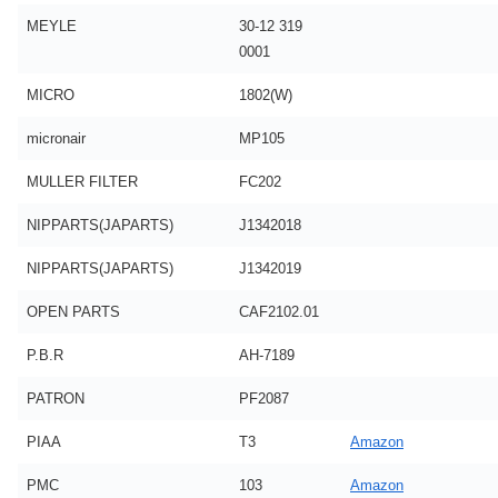
MEYLE
30-12 319
0001
MICRO
1802(W)
micronair
MP105
MULLER FILTER
FC202
NIPPARTS(JAPARTS)
J1342018
NIPPARTS(JAPARTS)
J1342019
OPEN PARTS
CAF2102.01
P.B.R
AH-7189
PATRON
PF2087
PIAA
T3
Amazon
PMC
103
Amazon