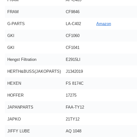
FRAM
CF9846
G-PARTS
LA-C402
Amazon
GKI
CF1060
GKI
CF1041
Hengst Filtration
E2915LI
HERTH&BUSS(JAKOPARTS)
J1342019
HEXEN
FS 8174C
HOFFER
17275
JAPANPARTS
FAA-TY12
JAPKO
21TY12
JIFFY LUBE
AQ 1048