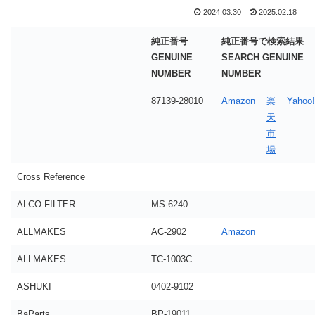
2024.03.30
2025.02.18
純正番号
純正番号で検索結果
GENUINE
SEARCH GENUINE
NUMBER
NUMBER
87139-28010
Amazon
楽
Yahoo!
天
市
場
Cross Reference
ALCO FILTER
MS-6240
ALLMAKES
AC-2902
Amazon
ALLMAKES
TC-1003C
ASHUKI
0402-9102
BaParts
BP-19011