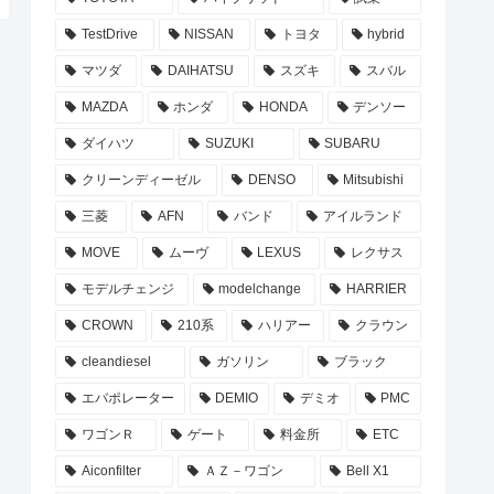
TestDrive
NISSAN
トヨタ
hybrid
マツダ
DAIHATSU
スズキ
スバル
MAZDA
ホンダ
HONDA
デンソー
ダイハツ
SUZUKI
SUBARU
クリーンディーゼル
DENSO
Mitsubishi
三菱
AFN
バンド
アイルランド
MOVE
ムーヴ
LEXUS
レクサス
モデルチェンジ
modelchange
HARRIER
CROWN
210系
ハリアー
クラウン
cleandiesel
ガソリン
ブラック
エバポレーター
DEMIO
デミオ
PMC
ワゴンＲ
ゲート
料金所
ETC
Aiconfilter
ＡＺ－ワゴン
Bell X1